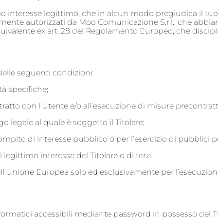
io interesse legittimo, che in alcun modo pregiudica il tuo d
ssamente autorizzati da Moo Comunicazione S.r.l., che abbia
ivalente ex art. 28 del Regolamento Europeo, che disciplini 
 delle seguenti condizioni:
à specifiche;
tratto con l’Utente e/o all’esecuzione di misure precontratt
 legale al quale è soggetto il Titolare;
pito di interesse pubblico o per l’esercizio di pubblici poter
legittimo interesse del Titolare o di terzi.
ri dell’Unione Europea solo ed esclusivamente per l’esecuzione 
nformatici accessibili mediante password in possesso del Ti