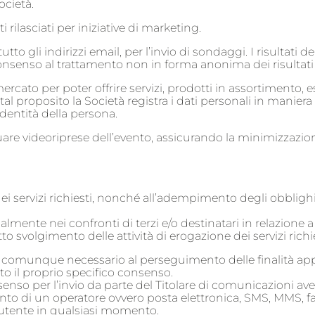
cietà.
ti rilasciati per iniziative di marketing.
tutto gli indirizzi email, per l’invio di sondaggi. I risultat
onsenso al trattamento non in forma anonima dei risultat
ercato per poter offrire servizi, prodotti in assortimento, 
A tal proposito la Società registra i dati personali in mani
identità della persona.
fettuare videoriprese dell’evento, assicurando la minimizza
ei servizi richiesti, nonché all’adempimento degli obblighi 
lmente nei confronti di terzi e/o destinatari in relazione a
retto svolgimento delle attività di erogazione dei servizi richie
 o comunque necessario al perseguimento delle finalità ap
to il proprio specifico consenso.
nsenso per l’invio da parte del Titolare di comunicazioni a
nto di un operatore ovvero posta elettronica, SMS, MMS, fax
’utente in qualsiasi momento.