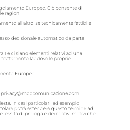
 Regolamento Europeo. Ciò consente di
e ragioni.
amento all’altro, se tecnicamente fattibile
ocesso decisionale automatico da parte
zi) e ci siano elementi relativi ad una
l trattamento laddove le proprie
olamento Europeo.
il/PEC: privacy@moocomunicazione.com
sta. In casi particolari, ad esempio
tolare potrà estendere questo termine ad
essità di proroga e dei relativi motivi che