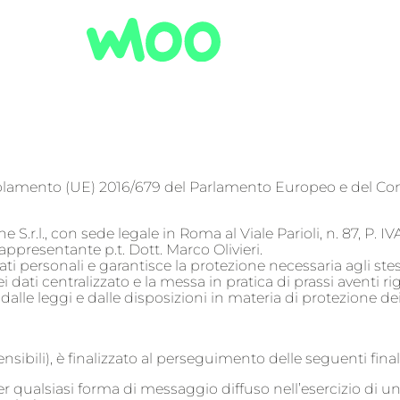
Regolamento (UE) 2016/679 del Parlamento Europeo e del Con
 S.r.l., con sede legale in Roma al Viale Parioli, n. 87, P. 
ppresentante p.t. Dott. Marco Olivieri.
ati personali e garantisce la protezione necessaria agli stessi
dati centralizzato e la messa in pratica di prassi aventi rig
i dalle leggi e dalle disposizioni in materia di protezione de
nsibili), è finalizzato al perseguimento delle seguenti finali
ati per qualsiasi forma di messaggio diffuso nell’esercizio di