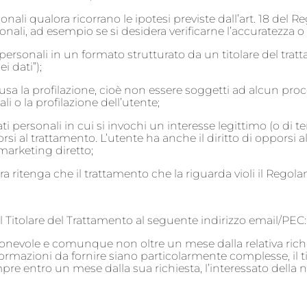
onali qualora ricorrano le ipotesi previste dall’art. 18 del
nali, ad esempio se si desidera verificarne l’accuratezza o l
personali in un formato strutturato da un titolare del tratt
i dati”);
usa la profilazione, cioè non essere soggetti ad alcun pr
li o la profilazione dell’utente;
personali in cui si invochi un interesse legittimo (o di ter
i al trattamento. L’utente ha anche il diritto di opporsi a
 marketing diretto;
ra ritenga che il trattamento che la riguarda violi il Reg
esta al Titolare del Trattamento al seguente indirizzo ema
ionevole e comunque non oltre un mese dalla relativa richie
rmazioni da fornire siano particolarmente complesse, il ti
entro un mese dalla sua richiesta, l’interessato della nec