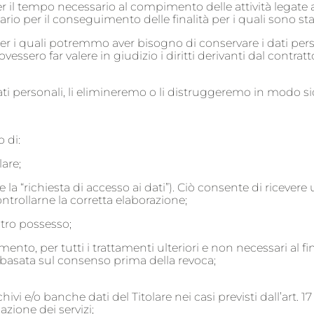
per il tempo necessario al compimento delle attività legate
 per il conseguimento delle finalità per i quali sono stati 
r i quali potremmo aver bisogno di conservare i dati perso
dovessero far valere in giudizio i diritti derivanti dal contrat
i personali, li elimineremo o li distruggeremo in modo si
 di:
are;
 la “richiesta di accesso ai dati”). Ciò consente di ricever
ntrollarne la corretta elaborazione;
stro possesso;
nto, per tutti i trattamenti ulteriori e non necessari al fin
 basata sul consenso prima della revoca;
hivi e/o banche dati del Titolare nei casi previsti dall’art.
azione dei servizi;